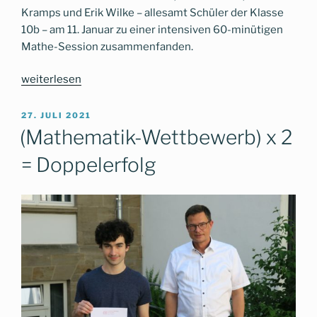
Kramps und Erik Wilke – allesamt Schüler der Klasse
10b – am 11. Januar zu einer intensiven 60-minütigen
Mathe-Session zusammenfanden.
„Bolyai-
weiterlesen
Mathematik-
Wettbewerb
VERÖFFENTLICHT
27. JULI 2021
AM
2022“
(Mathematik-Wettbewerb) x 2
= Doppelerfolg