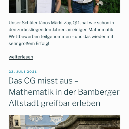
Unser Schüler János Márki-Zay, Q11, hat wie schon in
den zurückliegenden Jahren an einigen Mathematik-
Wettbewerben teilgenommen – und das wieder mit
sehr großem Erfolg!
„(Mathematik-
weiterlesen
Wettbewerb)
x
VERÖFFENTLICHT
23. JULI 2021
AM
2
Das CG misst aus –
=
Mathematik in der Bamberger
Doppelerfolg“
Altstadt greifbar erleben