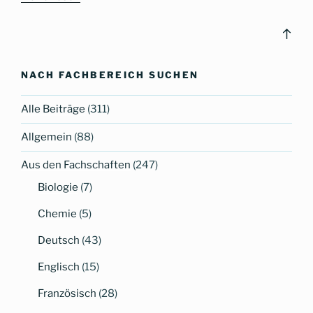
CG
bleibt
Bac
schlau
to
–
top
NACH FACHBEREICH SUCHEN
Mathe-
Challenges
Alle Beiträge
(311)
im
April
Allgemein
(88)
und
Mai“
Aus den Fachschaften
(247)
Biologie
(7)
Chemie
(5)
Deutsch
(43)
Englisch
(15)
Französisch
(28)