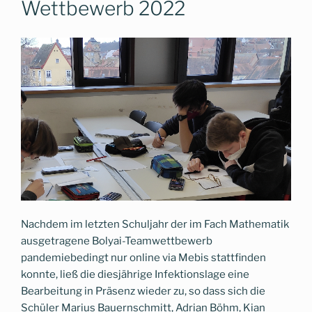
Wettbewerb 2022
Erfolgen
das
Jubiläumsjahr
des
Landeswettbewerb
Mathematik“
Nachdem im letzten Schuljahr der im Fach Mathematik
ausgetragene Bolyai-Teamwettbewerb
pandemiebedingt nur online via Mebis stattfinden
konnte, ließ die diesjährige Infektionslage eine
Bearbeitung in Präsenz wieder zu, so dass sich die
Schüler Marius Bauernschmitt, Adrian Böhm, Kian