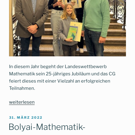
In diesem Jahr begeht der Landeswettbewerb
Mathematik sein 25-jähriges Jubiläum und das CG
feiert dieses mit einer Vielzahl an erfolgreichen
Teilnahmen.
„Das
weiterlesen
CG
feiert
VERÖFFENTLICHT
31. MÄRZ 2022
AM
mit
Bolyai-Mathematik-
zahlreichen