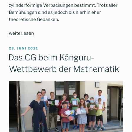
zylinderförmige Verpackungen bestimmt. Trotz aller
Bemühungen sind es jedoch bis hierhin eher
theoretische Gedanken.
„Das
weiterlesen
CG
misst
VERÖFFENTLICHT
23. JUNI 2021
AM
aus
Das CG beim Känguru-
–
Wettbewerb der Mathematik
Mathematik
in
der
Bamberger
Altstadt
greifbar
erleben“