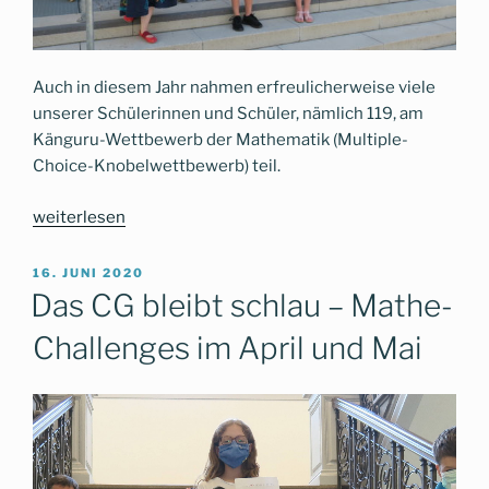
Auch in diesem Jahr nahmen erfreulicherweise viele
unserer Schülerinnen und Schüler, nämlich 119, am
Känguru-Wettbewerb der Mathematik (Multiple-
Choice-Knobelwettbewerb) teil.
„Das
weiterlesen
CG
beim
VERÖFFENTLICHT
16. JUNI 2020
AM
Känguru-
Das CG bleibt schlau – Mathe-
Wettbewerb
Challenges im April und Mai
der
Mathematik“