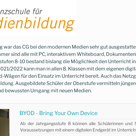
g war das CG bei den modernen Medien sehr gut ausgestattet
immer sind alle mit PC, interaktivem Whiteboard, Dokument
stufen 8-10 bestand bislang die Möglichkeit den Unterricht i
021/2022 kann man in allen 8. Klassen mit dem eigenen digit
Wägen für den Einsatz im Unterricht bereit. Auch das Netzgä
ldung. Ausgebildete Schüler der Oberstufe vermitteln jünger
und bewussten Umgang mit neuen Medien.
BYOD - Bring Your Own Device
Ab der Jahrgangsstufe 8 können alle Schülerinnen und 
Voraussetzungen mit einem digitalen Endgerät im Unterricht