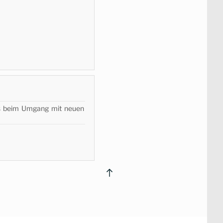
ps beim Umgang mit neuen
Back
to
top