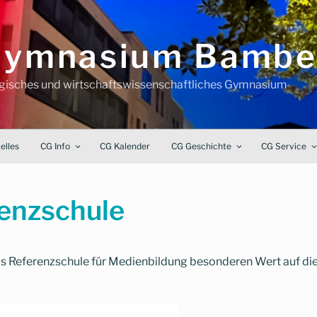
-Gymnasium Bambe
ogisches und wirtschaftswissenschaftliches Gymnasium
elles
CG Info
CG Kalender
CG Geschichte
CG Service
enzschule
s Referenzschule für Medienbildung besonderen Wert auf die