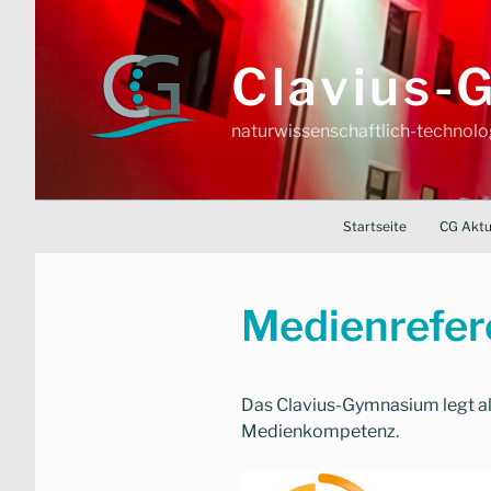
Zum
Inhalt
springen
Clavius
naturwissenschaftlich-technol
Startseite
CG Aktu
Medienrefer
Das Clavius-Gymnasium legt al
Medienkompetenz.