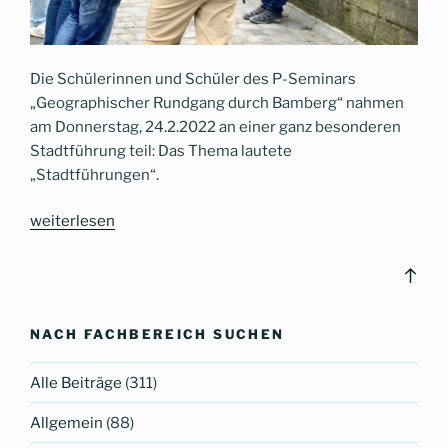
Die Schülerinnen und Schüler des P-Seminars
„Geographischer Rundgang durch Bamberg“ nahmen
am Donnerstag, 24.2.2022 an einer ganz besonderen
Stadtführung teil: Das Thema lautete
„Stadtführungen“.
„Eine
weiterlesen
Stadtführung
über
Bac
Stadtführungen
to
mit
top
NACH FACHBEREICH SUCHEN
AGIL“
Alle Beiträge
(311)
Allgemein
(88)