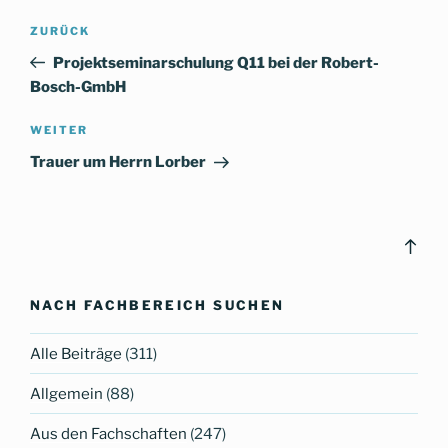
Beitragsnavigation
Vorheriger
ZURÜCK
Beitrag
Projektseminarschulung Q11 bei der Robert-
Bosch-GmbH
Nächster
WEITER
Beitrag
Trauer um Herrn Lorber
Bac
to
top
NACH FACHBEREICH SUCHEN
Alle Beiträge
(311)
Allgemein
(88)
Aus den Fachschaften
(247)