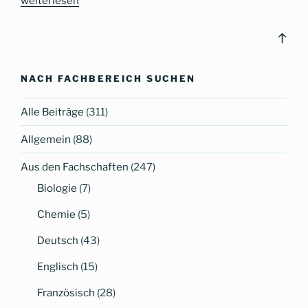
„Der
weiterlesen
Weg
muss
Bac
nicht
to
geradlinig
top
NACH FACHBEREICH SUCHEN
sein,
aber
Alle Beiträge
(311)
er
sollte
Allgemein
(88)
ein
Ziel
Aus den Fachschaften
(247)
haben!“
Biologie
(7)
Chemie
(5)
Deutsch
(43)
Englisch
(15)
Französisch
(28)