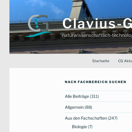
Zum
Inhalt
springen
Clavius
naturwissenschaftlich-technol
Startseite
CG Aktu
NACH FACHBEREICH SUCHEN
Alle Beiträge
(311)
Allgemein
(88)
Aus den Fachschaften
(247)
Biologie
(7)