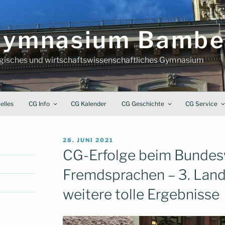
-Gymnasium Bambe
ogisches und wirtschaftswissenschaftliches Gymnasium
elles
CG Info
CG Kalender
CG Geschichte
CG Service
VERÖFFENTLICHT
28. JUNI 2021
AM
CG-Erfolge beim Bunde
Fremdsprachen – 3. Land
weitere tolle Ergebnisse