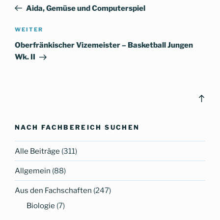
Beitrag
Aida, Gemüse und Computerspiel
Nächster
WEITER
Beitrag
Oberfränkischer Vizemeister – Basketball Jungen
Wk. II
Bac
to
top
NACH FACHBEREICH SUCHEN
Alle Beiträge
(311)
Allgemein
(88)
Aus den Fachschaften
(247)
Biologie
(7)