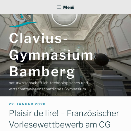
Zum
Menü
Inhalt
springen
Clavius-
Gymnasium
Bamberg
naturwissenschaftlich-technologisches und
wirtschaftswissenschaftliches Gymnasium
VERÖFFENTLICHT
22. JANUAR 2020
AM
Plaisir de lire! – Französischer
Vorlesewettbewerb am CG