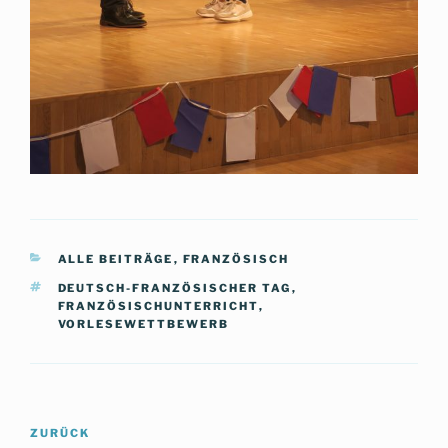
KATEGORIEN
ALLE BEITRÄGE
,
FRANZÖSISCH
SCHLAGWÖRTER
DEUTSCH-FRANZÖSISCHER TAG
,
FRANZÖSISCHUNTERRICHT
,
VORLESEWETTBEWERB
Beitragsnavigation
Vorheriger
ZURÜCK