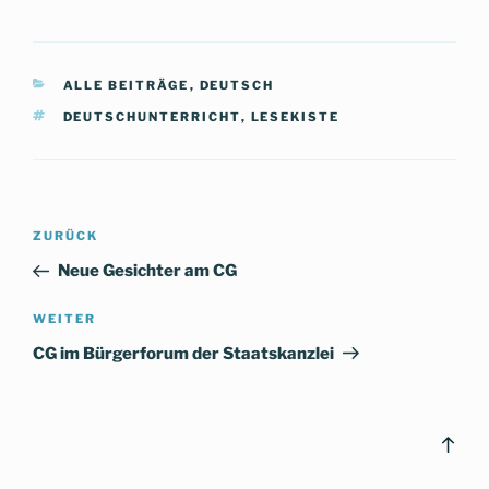
KATEGORIEN
ALLE BEITRÄGE
,
DEUTSCH
SCHLAGWÖRTER
DEUTSCHUNTERRICHT
,
LESEKISTE
Beitragsnavigation
Vorheriger
ZURÜCK
Beitrag
Neue Gesichter am CG
Nächster
WEITER
Beitrag
CG im Bürgerforum der Staatskanzlei
Bac
to