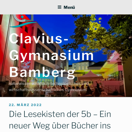
Zum
Menü
Inhalt
springen
Clavius-
Gymnasium
Bamberg
naturwissenschaftlich-technologisches und
wirtschaftswissenschaftliches Gymnasium
VERÖFFENTLICHT
22. MÄRZ 2022
AM
Die Lesekisten der 5b – Ein
neuer Weg über Bücher ins