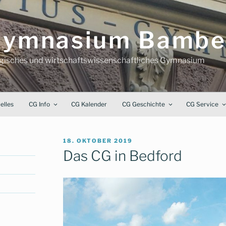
-Gymnasium Bambe
ogisches und wirtschaftswissenschaftliches Gymnasium
elles
CG Info
CG Kalender
CG Geschichte
CG Service
VERÖFFENTLICHT
18. OKTOBER 2019
AM
Das CG in Bedford