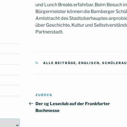
und Lunch Breaks erfahrbar. Beim Besuch 
Bürgermeister können die Bamberger Schüler
Amtstracht des Stadtoberhauptes anprobier
über Geschichte, Kultur und Selbstverstän
Partnerstadt.
KATEGORIEN
ALLE BEITRÄGE
,
ENGLISCH
,
SCHÜLERA
Beitragsnavigation
Vorheriger
ZURÜCK
Beitrag
Der cg Leseclub auf der Frankfurter
Buchmesse