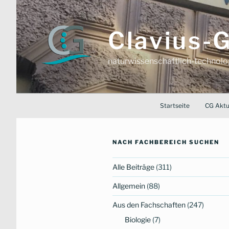
Zum
Inhalt
springen
Clavius
naturwissenschaftlich-technol
Startseite
CG Aktu
NACH FACHBEREICH SUCHEN
Alle Beiträge
(311)
Allgemein
(88)
Aus den Fachschaften
(247)
Biologie
(7)