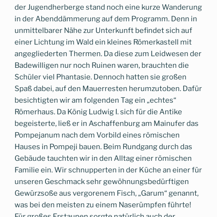
der Jugendherberge stand noch eine kurze Wanderung
in der Abenddämmerung auf dem Programm. Denn in
unmittelbarer Nähe zur Unterkunft befindet sich auf
einer Lichtung im Wald ein kleines Römerkastell mit
angegliederten Thermen. Da diese zum Leidwesen der
Badewilligen nur noch Ruinen waren, brauchten die
Schüler viel Phantasie. Dennoch hatten sie großen
Spaß dabei, auf den Mauerresten herumzutoben. Dafür
besichtigten wir am folgenden Tag ein „echtes“
Römerhaus. Da König Ludwig I. sich für die Antike
begeisterte, ließ er in Aschaffenburg am Mainufer das
Pompejanum nach dem Vorbild eines römischen
Hauses in Pompeji bauen. Beim Rundgang durch das
Gebäude tauchten wir in den Alltag einer römischen
Familie ein. Wir schnupperten in der Küche an einer für
unseren Geschmack sehr gewöhnungsbedürftigen
Gewürzsoße aus vergorenem Fisch, „Garum“ genannt,
was bei den meisten zu einem Naserümpfen führte!
Für großes Erstaunen sorgte natürlich auch der