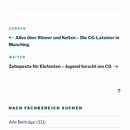
Beitragsnavigation
Vorheriger
ZURÜCK
Beitrag
Alles über Römer und Kelten – Die CG-Lateiner in
Manching
Nächster
WEITER
Beitrag
Zahnpasta für Elefanten – Jugend forscht am CG
Bac
to
top
NACH FACHBEREICH SUCHEN
Alle Beiträge
(311)