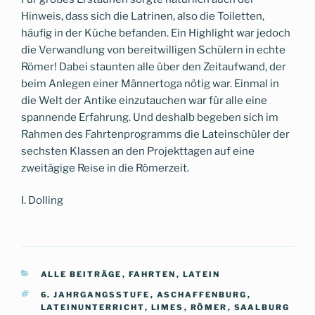
Hinweis, dass sich die Latrinen, also die Toiletten,
häufig in der Küche befanden. Ein Highlight war jedoch
die Verwandlung von bereitwilligen Schülern in echte
Römer! Dabei staunten alle über den Zeitaufwand, der
beim Anlegen einer Männertoga nötig war. Einmal in
die Welt der Antike einzutauchen war für alle eine
spannende Erfahrung. Und deshalb begeben sich im
Rahmen des Fahrtenprogramms die Lateinschüler der
sechsten Klassen an den Projekttagen auf eine
zweitägige Reise in die Römerzeit.
I. Dolling
KATEGORIEN
ALLE BEITRÄGE
,
FAHRTEN
,
LATEIN
SCHLAGWÖRTER
6. JAHRGANGSSTUFE
,
ASCHAFFENBURG
,
LATEINUNTERRICHT
,
LIMES
,
RÖMER
,
SAALBURG