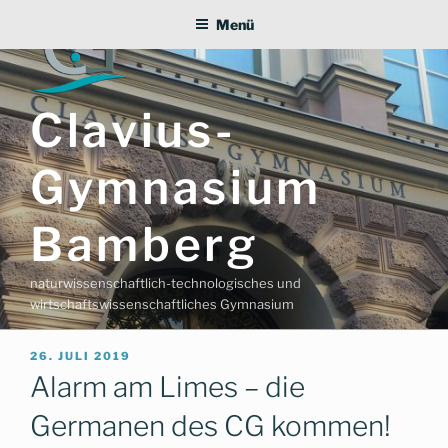
Zum
Menü
Inhalt
springen
Clavius-
Gymnasium
Bamberg
naturwissenschaftlich-technologisches und
wirtschaftswissenschaftliches Gymnasium
VERÖFFENTLICHT
26. JULI 2019
AM
Alarm am Limes – die
Germanen des CG kommen!