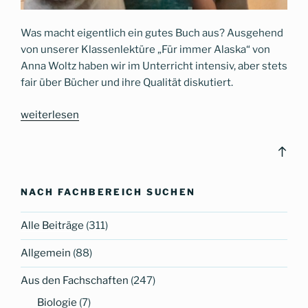
Was macht eigentlich ein gutes Buch aus? Ausgehend
von unserer Klassenlektüre „Für immer Alaska“ von
Anna Woltz haben wir im Unterricht intensiv, aber stets
fair über Bücher und ihre Qualität diskutiert.
„Booktubes
weiterlesen
am
CG
Bac
–
to
Lesetipps
top
NACH FACHBEREICH SUCHEN
für
den
Alle Beiträge
(311)
Lockdown“
Allgemein
(88)
Aus den Fachschaften
(247)
Biologie
(7)