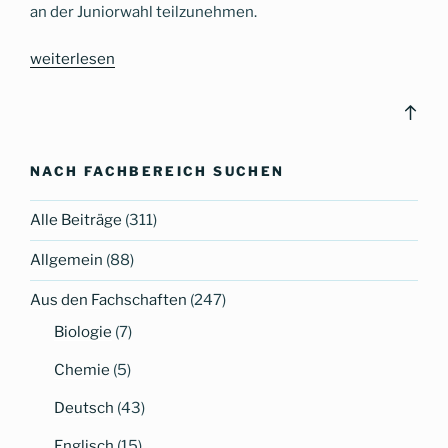
an der Juniorwahl teilzunehmen.
„Demokratie
weiterlesen
live
erleben
Bac
–
to
Juniorwahl
top
NACH FACHBEREICH SUCHEN
am
CG“
Alle Beiträge
(311)
Allgemein
(88)
Aus den Fachschaften
(247)
Biologie
(7)
Chemie
(5)
Deutsch
(43)
Englisch
(15)