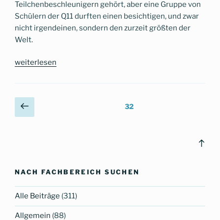
Teilchenbeschleunigern gehört, aber eine Gruppe von
Schülern der Q11 durften einen besichtigen, und zwar
nicht irgendeinen, sondern den zurzeit größten der
Welt.
„Das
weiterlesen
CG
am
CERN“
Beitragsnavigation
Vorherige
Seite
32
Seite
Bac
to
top
NACH FACHBEREICH SUCHEN
Alle Beiträge
(311)
Allgemein
(88)