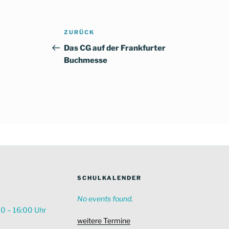
Beitragsnavigation
Vorheriger
ZURÜCK
Beitrag
Das CG auf der Frankfurter
Buchmesse
SCHULKALENDER
No events found.
00 – 16:00 Uhr
weitere Termine