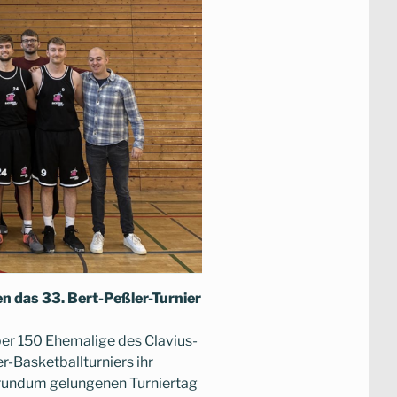
n das 33. Bert-Peßler-Turnier
er 150 Ehemalige des Clavius-
Basketballturniers ihr
 rundum gelungenen Turniertag