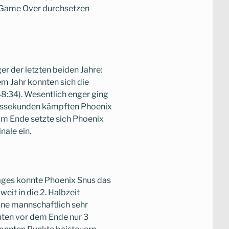
n Game Over durchsetzen
ger der letzten beiden Jahre:
sem Jahr konnten sich die
8:34). Wesentlich enger ging
hlusssekunden kämpften Phoenix
Am Ende setzte sich Phoenix
nale ein.
ages konnte Phoenix Snus das
weit in die 2. Halbzeit
ine mannschaftlich sehr
uten vor dem Ende nur 3