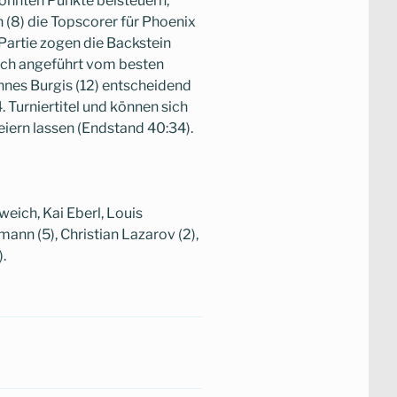
konnten Punkte beisteuern,
 (8) die Topscorer für Phoenix
 Partie zogen die Backstein
ich angeführt vom besten
nnes Burgis (12) entscheidend
. Turniertitel und können sich
eiern lassen (Endstand 40:34).
eich, Kai Eberl, Louis
mann (5), Christian Lazarov (2),
.