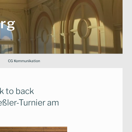
rg
CG Kommunikation
k to back
ßler-Turnier am