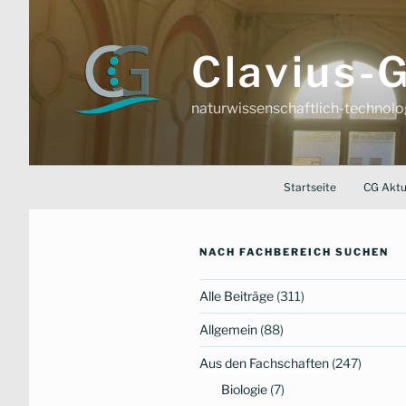
Zum
Inhalt
springen
Clavius
naturwissenschaftlich-technol
Startseite
CG Aktu
NACH FACHBEREICH SUCHEN
Alle Beiträge
(311)
Allgemein
(88)
Aus den Fachschaften
(247)
Biologie
(7)