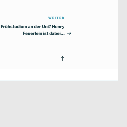
WEITER
Nächster
Beitrag
Frühstudium an der Uni? Henry
Feuerlein ist dabei…
Back
to
top