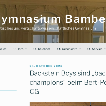
-Gymnasium Bambe
ogisches und wirtschaftswissenschaftliches Gymnasium
elles
CG Info
CG Kalender
CG Geschichte
CG Service
VERÖFFENTLICHT
28. OKTOBER 2025
AM
Backstein Boys sind „bac
champions“ beim Bert-Pe
CG