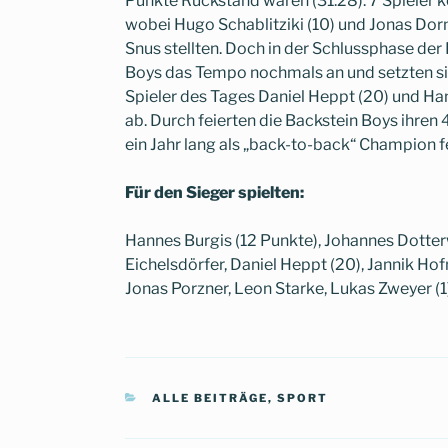
Punkte Rückstand waren (31:28). 7 Spieler 
wobei Hugo Schablitziki (10) und Jonas Dorn
Snus stellten. Doch in der Schlussphase der
Boys das Tempo nochmals an und setzten s
Spieler des Tages Daniel Heppt (20) und Ha
ab. Durch feierten die Backstein Boys ihren 4
ein Jahr lang als „back-to-back“ Champion f
Für den Sieger spielten:
Hannes Burgis (12 Punkte), Johannes Dotterw
Eichelsdörfer, Daniel Heppt (20), Jannik Hof
Jonas Porzner, Leon Starke, Lukas Zweyer (1)
KATEGORIEN
ALLE BEITRÄGE
,
SPORT