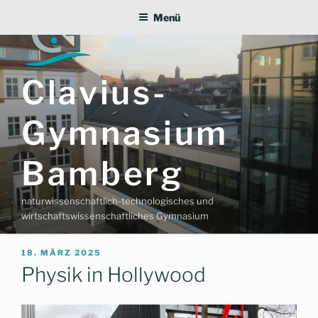
Zum
Menü
Inhalt
springen
Clavius-
Gymnasium
Bamberg
naturwissenschaftlich-technologisches und
wirtschaftswissenschaftliches Gymnasium
VERÖFFENTLICHT
18. MÄRZ 2025
AM
Physik in Hollywood