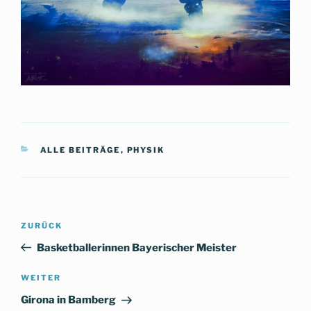
KATEGORIEN
ALLE BEITRÄGE
,
PHYSIK
Beitragsnavigation
Vorheriger
ZURÜCK
Beitrag
Basketballerinnen Bayerischer Meister
Nächster
WEITER
Beitrag
Girona in Bamberg