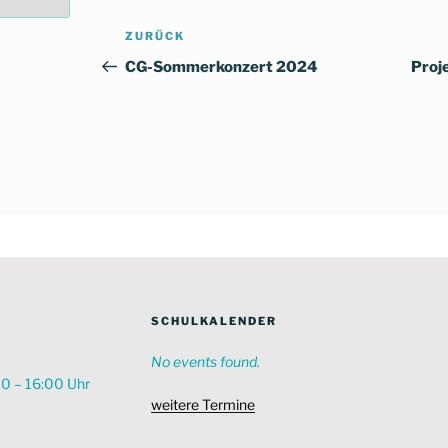
Beitragsnavigation
Vorheriger
ZURÜCK
Beitrag
CG-Sommerkonzert 2024
Proj
SCHULKALENDER
No events found.
00 – 16:00 Uhr
weitere Termine