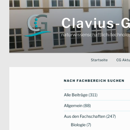
Zum
Inhalt
springen
Clavius
naturwissenschaftlich-technol
Startseite
CG Aktu
NACH FACHBEREICH SUCHEN
Alle Beiträge
(311)
Allgemein
(88)
Aus den Fachschaften
(247)
Biologie
(7)