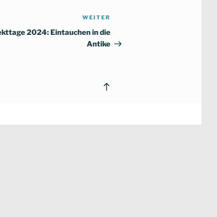
WEITER
Nächster
Beitrag
ekttage 2024: Eintauchen in die
Antike
Back
to
top