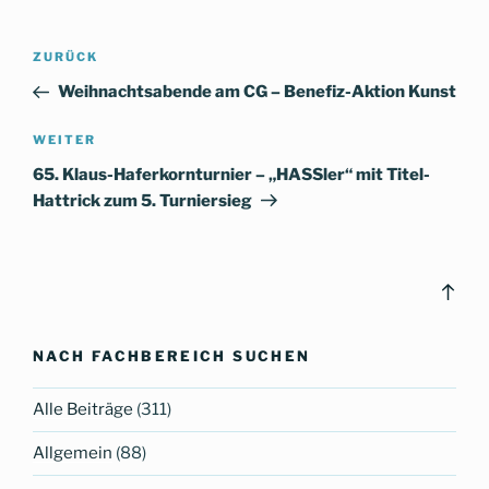
Beitragsnavigation
Vorheriger
ZURÜCK
Beitrag
Weihnachtsabende am CG – Benefiz-Aktion Kunst
Nächster
WEITER
Beitrag
65. Klaus-Haferkornturnier – „HASSler“ mit Titel-
Hattrick zum 5. Turniersieg
Bac
to
top
NACH FACHBEREICH SUCHEN
Alle Beiträge
(311)
Allgemein
(88)