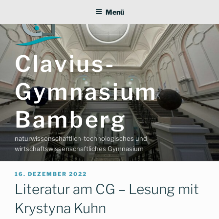
Zum
Menü
Inhalt
springen
Clavius-
Gymnasium
Bamberg
naturwissenschaftlich-technologisches und
wirtschaftswissenschaftliches Gymnasium
VERÖFFENTLICHT
16. DEZEMBER 2022
AM
Literatur am CG – Lesung mit
Krystyna Kuhn