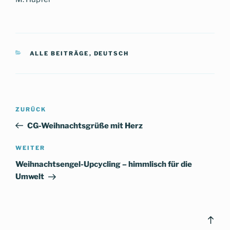
KATEGORIEN
ALLE BEITRÄGE
,
DEUTSCH
Beitragsnavigation
Vorheriger
ZURÜCK
Beitrag
CG-Weihnachtsgrüße mit Herz
Nächster
WEITER
Beitrag
Weihnachtsengel-Upcycling – himmlisch für die
Umwelt
Bac