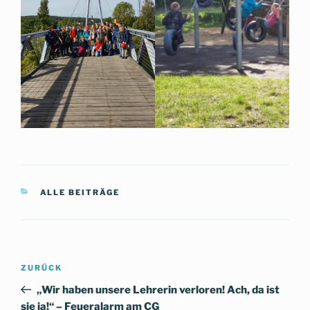
KATEGORIEN
ALLE BEITRÄGE
Beitragsnavigation
Vorheriger
ZURÜCK
Beitrag
„Wir haben unsere Lehrerin verloren! Ach, da ist
sie ja!“ – Feueralarm am CG