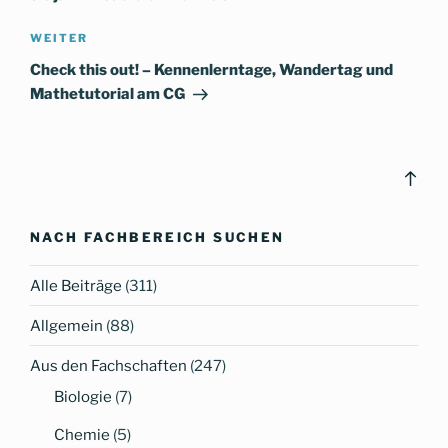
Nächster
WEITER
Beitrag
Check this out! – Kennenlerntage, Wandertag und
Mathetutorial am CG
Bac
to
top
NACH FACHBEREICH SUCHEN
Alle Beiträge
(311)
Allgemein
(88)
Aus den Fachschaften
(247)
Biologie
(7)
Chemie
(5)