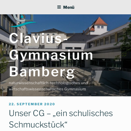
Zum
Menü
Inhalt
springen
Clavius-
Gymnasium
Bamberg
naturwissenschaftlich-technologisches und
wirtschaftswissenschaftliches Gymnasium
VERÖFFENTLICHT
22. SEPTEMBER 2020
AM
Unser CG – „ein schulisches
Schmuckstück“