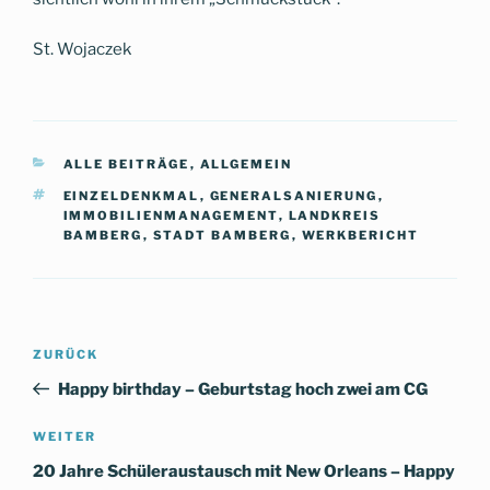
St. Wojaczek
KATEGORIEN
ALLE BEITRÄGE
,
ALLGEMEIN
SCHLAGWÖRTER
EINZELDENKMAL
,
GENERALSANIERUNG
,
IMMOBILIENMANAGEMENT
,
LANDKREIS
BAMBERG
,
STADT BAMBERG
,
WERKBERICHT
Beitragsnavigation
Vorheriger
ZURÜCK
Beitrag
Happy birthday – Geburtstag hoch zwei am CG
Nächster
WEITER
Beitrag
20 Jahre Schüleraustausch mit New Orleans – Happy