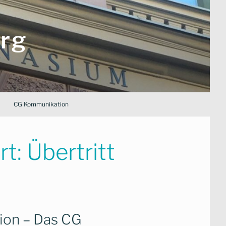
rg
CG Kommunikation
rt:
Übertritt
tion – Das CG