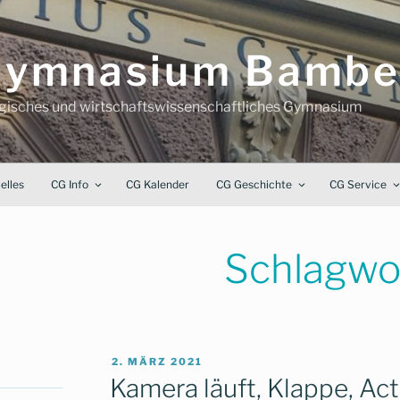
-Gymnasium Bambe
ogisches und wirtschaftswissenschaftliches Gymnasium
elles
CG Info
CG Kalender
CG Geschichte
CG Service
Schlagwo
VERÖFFENTLICHT
2. MÄRZ 2021
AM
Kamera läuft, Klappe, Ac