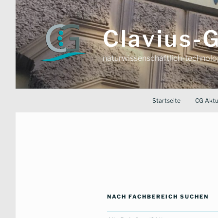
Zum
Inhalt
springen
Clavius
naturwissenschaftlich-technol
Startseite
CG Aktu
NACH FACHBEREICH SUCHEN