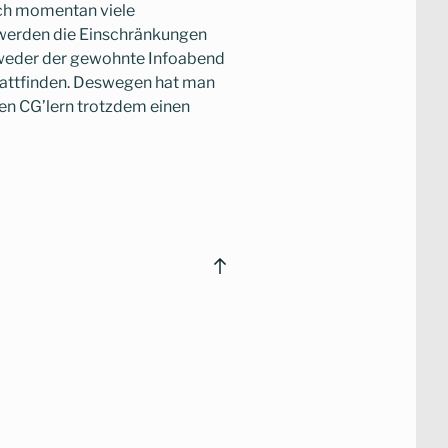
sich momentan viele
er werden die Einschränkungen
weder der gewohnte Infoabend
tattfinden. Deswegen hat man
en CG’lern trotzdem einen
Back
to
top