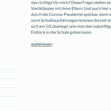
das richtige für mich? Diese Frage stellen 
Viertklässler mit ihren Eltern. Und auch hi
durch die Corona-Pandemie spürbar, denn 
noch Schulhausführungen können derzeit s
sich am CG überlegt, wie man den zukünftig
Einblick in die Schule geben kann.
„Kamera
weiterlesen
läuft,
Klappe,
Action
–
Das
CG
dreht
einen
Film“