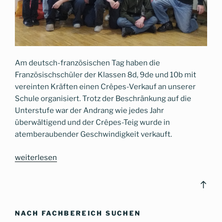
Am deutsch-französischen Tag haben die
Französischschüler der Klassen 8d, 9de und 10b mit
vereinten Kräften einen Crêpes-Verkauf an unserer
Schule organisiert. Trotz der Beschränkung auf die
Unterstufe war der Andrang wie jedes Jahr
überwältigend und der Crêpes-Teig wurde in
atemberaubender Geschwindigkeit verkauft.
„Deutsch-
weiterlesen
Französischer
Tag:
Bac
Crêpes-
to
Verkauf
top
NACH FACHBEREICH SUCHEN
für