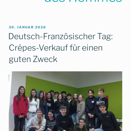
VERÖFFENTLICHT
30. JANUAR 2026
AM
Deutsch-Französischer Tag:
Crêpes-Verkauf für einen
guten Zweck