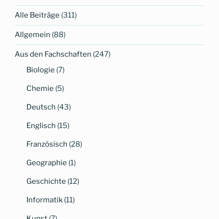
einen
Alle Beiträge
(311)
guten
Zweck“
Allgemein
(88)
Aus den Fachschaften
(247)
Biologie
(7)
Chemie
(5)
Deutsch
(43)
Englisch
(15)
Französisch
(28)
Geographie
(1)
Geschichte
(12)
Informatik
(11)
Kunst
(7)