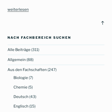
„Von
weiterlesen
Mitschülerinnen
und
Bac
Mitschülern
to
lernen
top
NACH FACHBEREICH SUCHEN
–
„Netzgänger“
Alle Beiträge
(311)
am
CG“
Allgemein
(88)
Aus den Fachschaften
(247)
Biologie
(7)
Chemie
(5)
Deutsch
(43)
Englisch
(15)