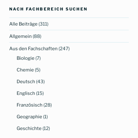
–
top
NACH FACHBEREICH SUCHEN
Besuch
der
Alle Beiträge
(311)
9.
Klassen
Allgemein
(88)
in
der
Aus den Fachschaften
(247)
KZ-
Biologie
(7)
Gedenkstätte
Flossenbürg“
Chemie
(5)
Deutsch
(43)
Englisch
(15)
Französisch
(28)
Geographie
(1)
Geschichte
(12)