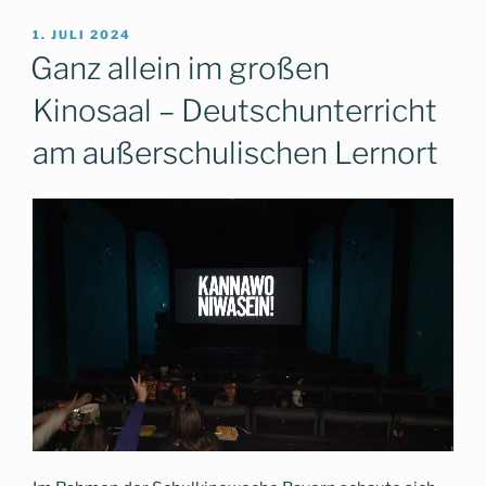
VERÖFFENTLICHT
1. JULI 2024
AM
Ganz allein im großen
Kinosaal – Deutschunterricht
am außerschulischen Lernort