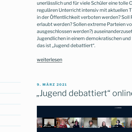
unerlässlich und für viele Schüler eine tolle
regulären Unterricht intensiv mit aktuellen 
in der Öffentlichkeit verboten werden? Soll
erlaubt werden? Sollen extreme Parteien v
ausgeschlossen werden?) auseinanderzuset
Jugendlichen in einem demokratischen und fa
das ist „Jugend debattiert“.
„„Jugend
weiterlesen
debattiert“
–
…
VERÖFFENTLICHT
9. MÄRZ 2021
sehr
AM
„Jugend debattiert“ onlin
erfolgreich
am
CG!“