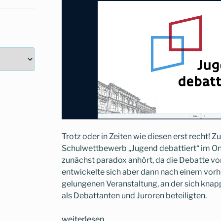
Trotz oder in Zeiten wie diesen erst recht! 
Schulwettbewerb „Jugend debattiert“ im Onl
zunächst paradox anhört, da die Debatte von
entwickelte sich aber dann nach einem vorhe
gelungenen Veranstaltung, an der sich knap
als Debattanten und Juroren beteiligten.
„„Jugend
weiterlesen