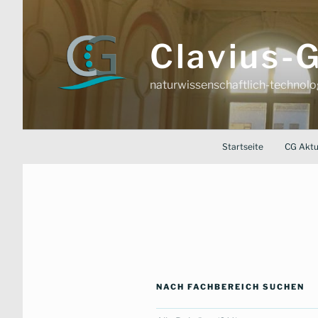
Zum
Inhalt
springen
Clavius
naturwissenschaftlich-technol
Startseite
CG Aktu
NACH FACHBEREICH SUCHEN