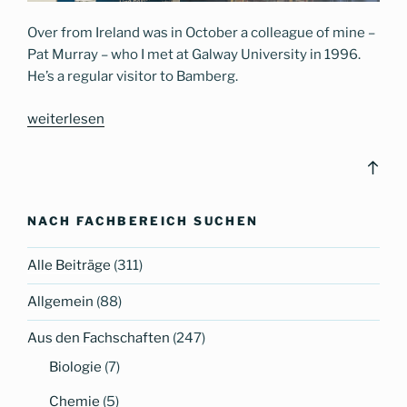
Over from Ireland was in October a colleague of mine –
Pat Murray – who I met at Galway University in 1996.
He’s a regular visitor to Bamberg.
„Fáilte
weiterlesen
aras
aris
Bac
!
to
–
top
NACH FACHBEREICH SUCHEN
Welcome
back
Alle Beiträge
(311)
again
in
Allgemein
(88)
Gaelic“
Aus den Fachschaften
(247)
Biologie
(7)
Chemie
(5)