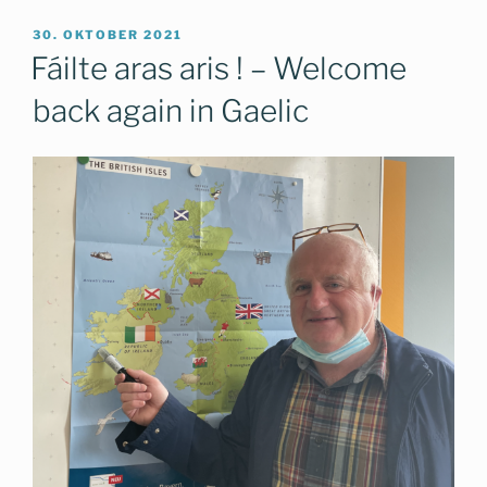
VERÖFFENTLICHT
30. OKTOBER 2021
AM
Fáilte aras aris ! – Welcome
back again in Gaelic