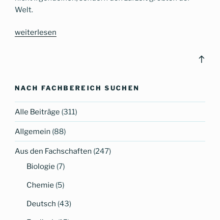
Welt.
„Das
weiterlesen
CG
am
Bac
CERN“
to
top
NACH FACHBEREICH SUCHEN
Alle Beiträge
(311)
Allgemein
(88)
Aus den Fachschaften
(247)
Biologie
(7)
Chemie
(5)
Deutsch
(43)