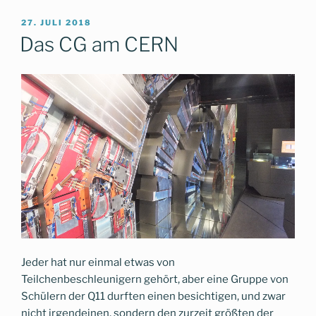
VERÖFFENTLICHT
27. JULI 2018
AM
Das CG am CERN
Jeder hat nur einmal etwas von
Teilchenbeschleunigern gehört, aber eine Gruppe von
Schülern der Q11 durften einen besichtigen, und zwar
nicht irgendeinen, sondern den zurzeit größten der