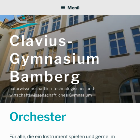
Zum
Menü
Inhalt
springen
Clavius-
Gymnasium
Bamberg
naturwissenschaftlich-technologisches und
wirtschaftswissenschaftliches Gymnasium
Orchester
Für alle, die ein Instrument spielen und gerne im